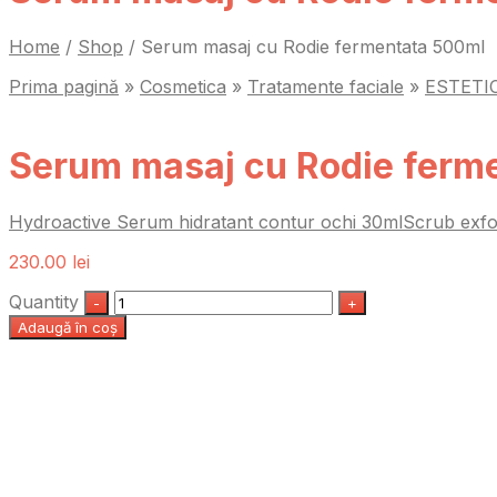
Home
/
Shop
/
Serum masaj cu Rodie fermentata 500ml
Prima pagină
»
Cosmetica
»
Tratamente faciale
»
ESTETI
Serum masaj cu Rodie ferm
Hydroactive Serum hidratant contur ochi 30ml
Scrub exfo
230.00
lei
Quantity
Adaugă în coș