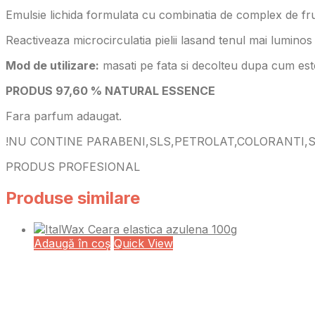
Emulsie lichida formulata cu combinatia de complex de fru
Reactiveaza microcirculatia pielii lasand tenul mai luminos si
Mod de utilizare:
masati pe fata si decolteu dupa cum este
PRODUS 97,60 % NATURAL ESSENCE
Fara parfum adaugat.
!NU CONTINE PARABENI,SLS,PETROLAT,COLORANTI,SI
PRODUS PROFESIONAL
Produse similare
Adaugă în coș
Quick View