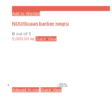
Add to Wishlist
NOU!Scaun barber negru
0
out of 5
5,000.00
lei
Quick View
-39%
Adaugă în coș
Quick View