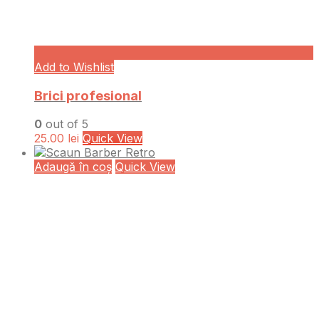
Add to Wishlist
Brici profesional
0
out of 5
25.00
lei
Quick View
Adaugă în coș
Quick View