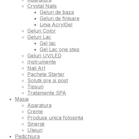
Crystal Nails
Geluri de baza
Geluri de finisare
Linia AcrylGel
Geluri Color
Geluri Lac
Gel lac
Gel Lac one step
Geluri UV/LED
Instrumente
Nail Art
Pachete Starter
Solutii pre si post
Tipsuri
Tratamente SPA
Masaj
Aparatura
Creme
Produse unica folosinta
Sinergii
Uleiuri
Pedichiura