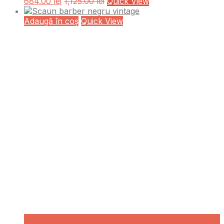
684.00
lei
1,125.00
lei
Quick View
Adaugă în coș
Quick View