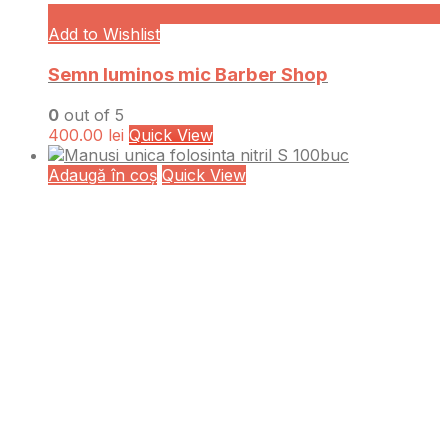
Add to Wishlist
Semn luminos mic Barber Shop
0
out of 5
400.00
lei
Quick View
Adaugă în coș
Quick View