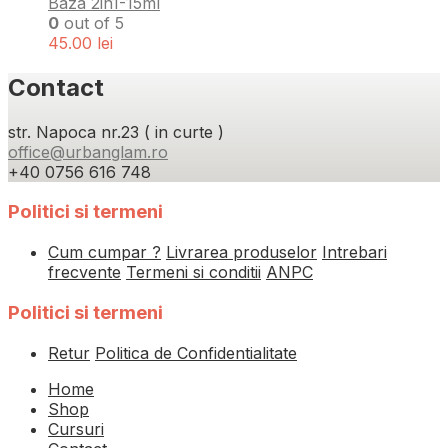
Baza 2in1-15ml
0
out of 5
45.00
lei
Contact
str. Napoca nr.23 ( in curte )
office@urbanglam.ro
+40 0756 616 748
Politici si termeni
Cum cumpar ?
Livrarea produselor
Intrebari
frecvente
Termeni si conditii
ANPC
Politici si termeni
Retur
Politica de Confidentialitate
Home
Shop
Cursuri