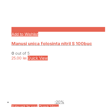
Add to Wishlist
Manusi unica folosinta nitril S 100buc
0
out of 5
25.00
lei
Quick View
-20%
Adaugă în coș
Quick View