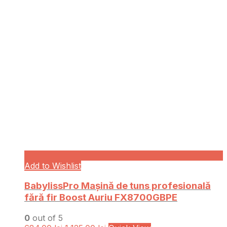
Add to Wishlist
BabylissPro Mașină de tuns profesională
fără fir Boost Auriu FX8700GBPE
0
out of 5