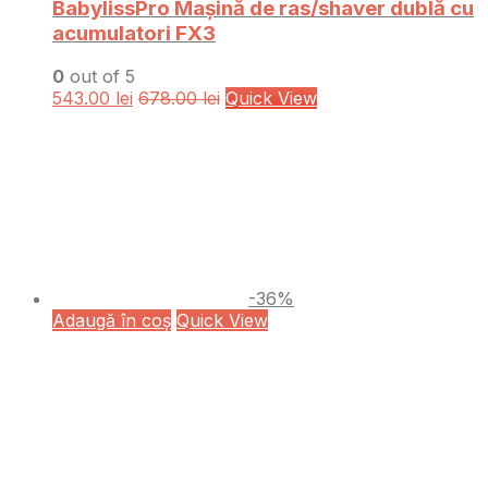
BabylissPro Mașină de ras/shaver dublă cu
acumulatori FX3
0
out of 5
543.00
lei
678.00
lei
Quick View
-36%
Adaugă în coș
Quick View