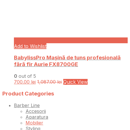
Add to Wishlist
BabylissPro Mașină de tuns profesională
fără fir Aurie FX8700GE
0
out of 5
700.00
lei
1,087.00
lei
Quick View
Product Categories
Barber Line
Accesorii
Aparatura
Mobilier
Styling