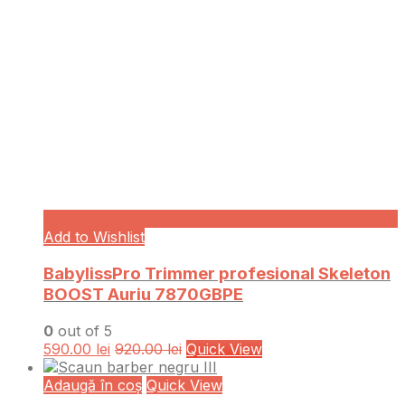
Add to Wishlist
BabylissPro Trimmer profesional Skeleton
BOOST Auriu 7870GBPE
0
out of 5
590.00
lei
920.00
lei
Quick View
Adaugă în coș
Quick View