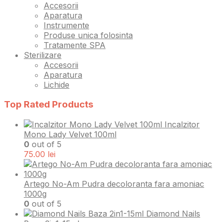
Accesorii
Aparatura
Instrumente
Produse unica folosinta
Tratamente SPA
Sterilizare
Accesorii
Aparatura
Lichide
Top Rated Products
Incalzitor
Mono Lady Velvet 100ml
0
out of 5
75.00
lei
Artego No-Am Pudra decoloranta fara amoniac
1000g
0
out of 5
Diamond Nails