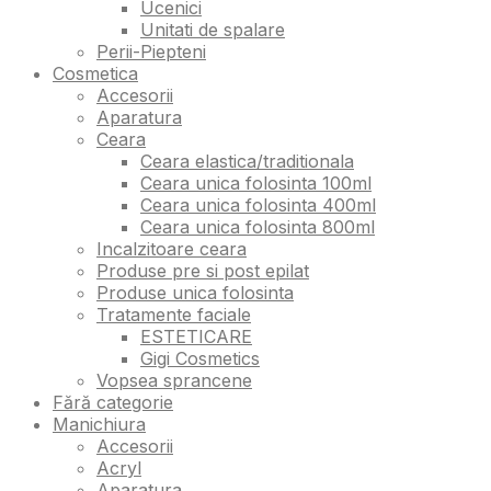
Ucenici
Unitati de spalare
Perii-Piepteni
Cosmetica
Accesorii
Aparatura
Ceara
Ceara elastica/traditionala
Ceara unica folosinta 100ml
Ceara unica folosinta 400ml
Ceara unica folosinta 800ml
Incalzitoare ceara
Produse pre si post epilat
Produse unica folosinta
Tratamente faciale
ESTETICARE
Gigi Cosmetics
Vopsea sprancene
Fără categorie
Manichiura
Accesorii
Acryl
Aparatura