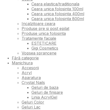
Ceara elastica/traditionala
Ceara unica folosinta 100ml
Ceara unica folosinta 400ml
Ceara unica folosinta 800ml
Incalzitoare ceara
Produse pre si post epilat
Produse unica folosinta
Tratamente faciale
ESTETICARE
Gigi Cosmetics
Vopsea sprancene
Fără categorie
Manichiura
Accesorii
Acryl
Aparatura
Crystal Nails
Geluri de baza
Geluri de finisare
Linia AcrylGel
Geluri Color
Geluri Lac