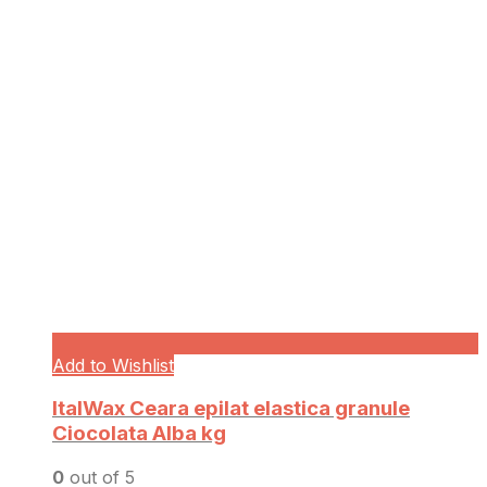
Add to Wishlist
ItalWax Ceara epilat elastica granule
Ciocolata Alba kg
0
out of 5