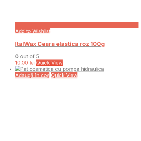
Add to Wishlist
ItalWax Ceara elastica roz 100g
0
out of 5
10.00
lei
Quick View
Adaugă în coș
Quick View