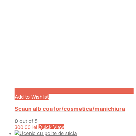
Add to Wishlist
Scaun alb coafor/cosmetica/manichiura
0
out of 5
300.00
lei
Quick View