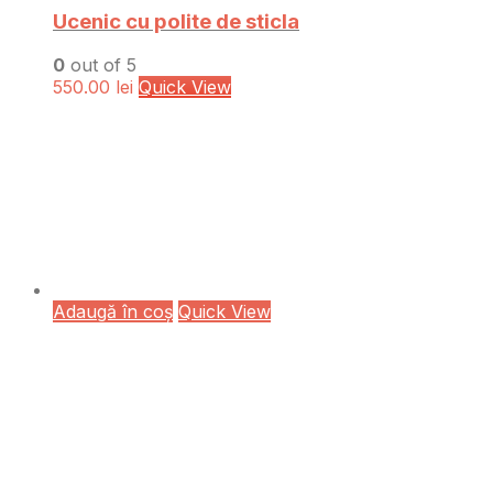
Ucenic cu polite de sticla
0
out of 5
550.00
lei
Quick View
Adaugă în coș
Quick View