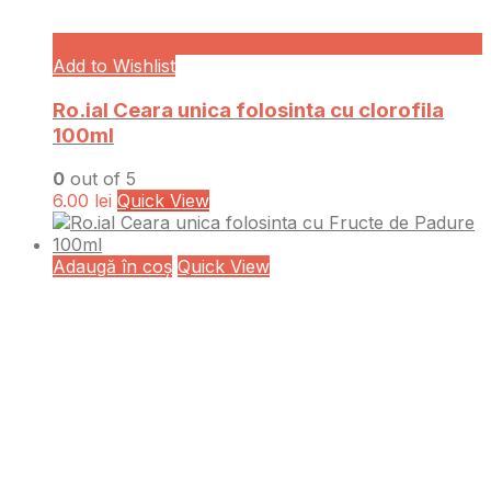
Add to Wishlist
Ro.ial Ceara unica folosinta cu clorofila
100ml
0
out of 5
6.00
lei
Quick View
Adaugă în coș
Quick View