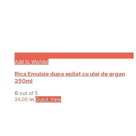
Add to Wishlist
Rica Emulsie dupa epilat cu ulei de argan
250ml
0
out of 5
34.00
lei
Quick View