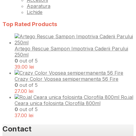
Aparatura
Lichide
Top Rated Products
Artego Rescue Sampon Impotriva Caderii Parului
250ml
0
out of 5
39.00
lei
Crazy Color Vopsea semipermanenta 56 Fire
0
out of 5
27.00
lei
Ro.ial
Ceara unica folosinta Clorofila 800ml
0
out of 5
37.00
lei
Contact