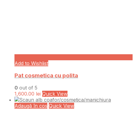
Add to Wishlist
Pat cosmetica cu polita
0
out of 5
1,600.00
lei
Quick View
Adaugă în coș
Quick View