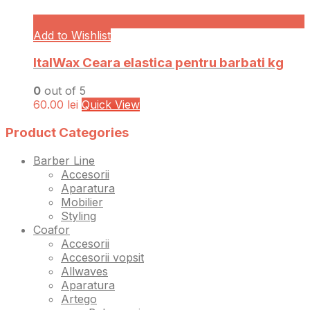
Add to Wishlist
ItalWax Ceara elastica pentru barbati kg
0
out of 5
60.00
lei
Quick View
Product Categories
Barber Line
Accesorii
Aparatura
Mobilier
Styling
Coafor
Accesorii
Accesorii vopsit
Allwaves
Aparatura
Artego