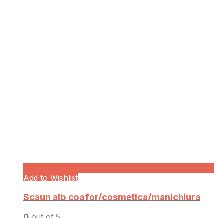
Add to Wishlist
Scaun alb coafor/cosmetica/manichiura
0
out of 5