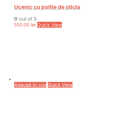
Ucenic cu polite de sticla
0
out of 5
550.00
lei
Quick View
Adaugă în coș
Quick View