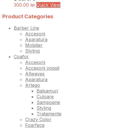
300.00
lei
Quick View
Product Categories
Barber Line
Accesorii
Aparatura
Mobilier
Styling
Coafor
Accesorii
Accesorii vopsit
Allwaves
Aparatura
Artego
Balsamuri
Culoare
Sampoane
Styling
Tratamente
Crazy Color
Foarfece