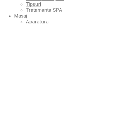
Tipsuri
Tratamente SPA
Masaj
Aparatura
Creme
Produse unica folosinta
Sinergii
Uleiuri
Pedichiura
Accesorii
Aparatura
Instrumente
Produse unica folosinta
Tratamente SPA
Sterilizare
Accesorii
Aparatura
Lichide
Top Rated Products