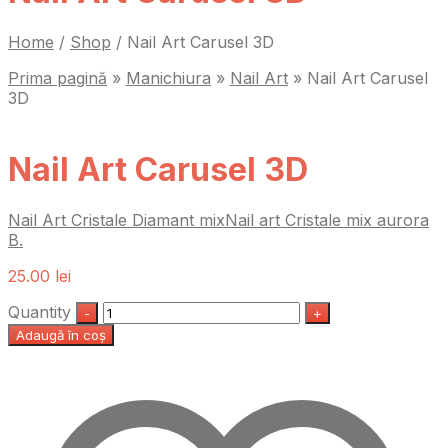
Home
/
Shop
/
Nail Art Carusel 3D
Prima pagină
»
Manichiura
»
Nail Art
»
Nail Art Carusel
3D
Nail Art Carusel 3D
Nail Art Cristale Diamant mix
Nail art Cristale mix aurora
B.
25.00
lei
Quantity
Adaugă în coș