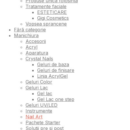
Produse unica folosinta
Tratamente faciale
ESTETICARE
Gigi Cosmetics
Vopsea sprancene
Fără categorie
Manichiura
Accesorii
Acryl
Aparatura
Crystal Nails
Geluri de baza
Geluri de finisare
Linia AcrylGel
Geluri Color
Geluri Lac
Gel lac
Gel Lac one step
Geluri UV/LED
Instrumente
Nail Art
Pachete Starter
Solutii pre si post