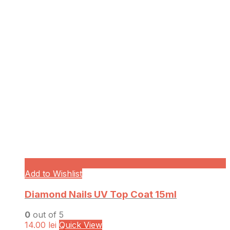
Add to Wishlist
Diamond Nails UV Top Coat 15ml
0
out of 5
14.00
lei
Quick View