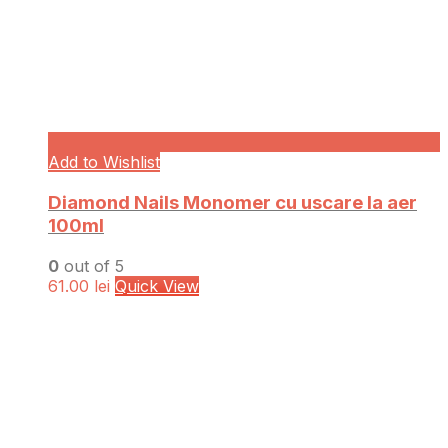
Add to Wishlist
Diamond Nails Monomer cu uscare la aer
100ml
0
out of 5
61.00
lei
Quick View