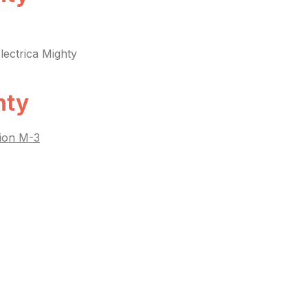
lectrica Mighty
hty
pion M-3