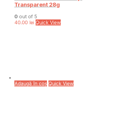
Transparent 28g
0
out of 5
40.00
lei
Quick View
Adaugă în coș
Quick View