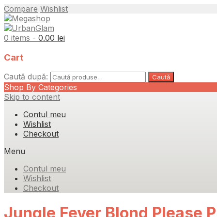
Compare
Wishlist
0 items -
0.00
lei
Cart
Caută după:
Caută
Shop By Categories
Skip to content
Contul meu
Wishlist
Checkout
Menu
Contul meu
Wishlist
Checkout
Jungle Fever Blond Please 