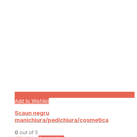
Add to Wishlist
Scaun negru
manichiura/pedichiura/cosmetica
0
out of 5