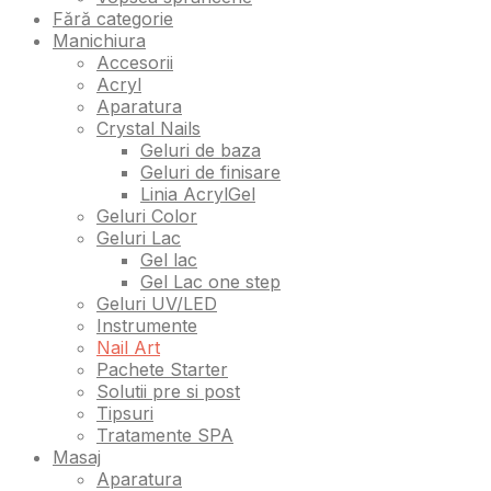
Fără categorie
Manichiura
Accesorii
Acryl
Aparatura
Crystal Nails
Geluri de baza
Geluri de finisare
Linia AcrylGel
Geluri Color
Geluri Lac
Gel lac
Gel Lac one step
Geluri UV/LED
Instrumente
Nail Art
Pachete Starter
Solutii pre si post
Tipsuri
Tratamente SPA
Masaj
Aparatura