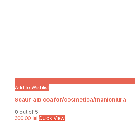
Add to Wishlist
Scaun alb coafor/cosmetica/manichiura
0
out of 5
300.00
lei
Quick View