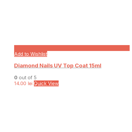
Add to Wishlist
Diamond Nails UV Top Coat 15ml
0
out of 5
14.00
lei
Quick View