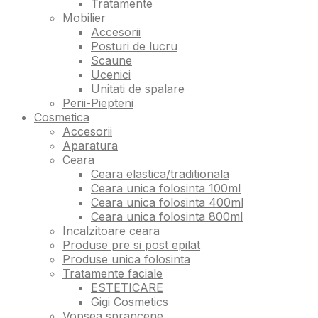
Tratamente
Mobilier
Accesorii
Posturi de lucru
Scaune
Ucenici
Unitati de spalare
Perii-Piepteni
Cosmetica
Accesorii
Aparatura
Ceara
Ceara elastica/traditionala
Ceara unica folosinta 100ml
Ceara unica folosinta 400ml
Ceara unica folosinta 800ml
Incalzitoare ceara
Produse pre si post epilat
Produse unica folosinta
Tratamente faciale
ESTETICARE
Gigi Cosmetics
Vopsea sprancene