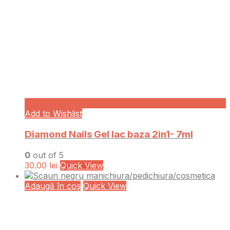
Add to Wishlist
Diamond Nails Gel lac baza 2in1- 7ml
0
out of 5
30.00
lei
Quick View
Adaugă în coș
Quick View