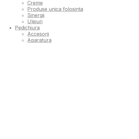
Creme
Produse unica folosinta
Sinergii
Uleiuri
Pedichiura
Accesorii
Aparatura
Instrumente
Produse unica folosinta
Tratamente SPA
Sterilizare
Accesorii
Aparatura
Lichide
Top Rated Products
Incalzitor
Mono Lady Velvet 100ml
0
out of 5
75.00
lei