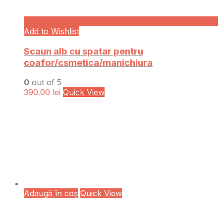
Add to Wishlist
Scaun alb cu spatar pentru
coafor/csmetica/manichiura
0
out of 5
390.00
lei
Quick View
Adaugă în coș
Quick View