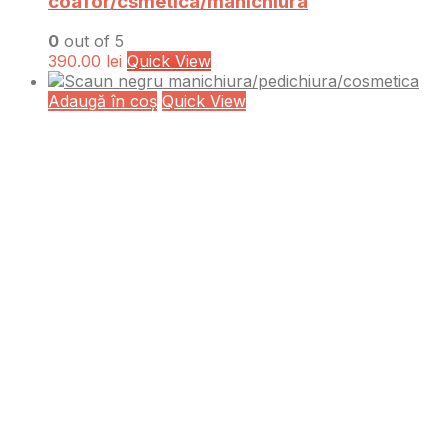
coafor/csmetica/manichiura
0
out of 5
390.00
lei
Quick View
Adaugă în coș
Quick View