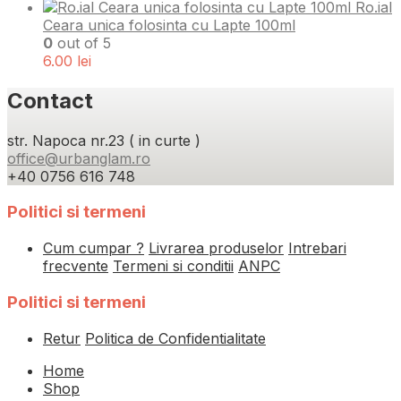
Ro.ial
Ceara unica folosinta cu Lapte 100ml
0
out of 5
6.00
lei
Contact
str. Napoca nr.23 ( in curte )
office@urbanglam.ro
+40 0756 616 748
Politici si termeni
Cum cumpar ?
Livrarea produselor
Intrebari
frecvente
Termeni si conditii
ANPC
Politici si termeni
Retur
Politica de Confidentialitate
Home
Shop