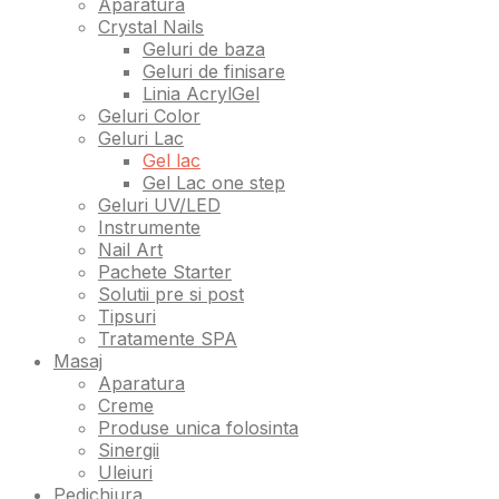
Aparatura
Crystal Nails
Geluri de baza
Geluri de finisare
Linia AcrylGel
Geluri Color
Geluri Lac
Gel lac
Gel Lac one step
Geluri UV/LED
Instrumente
Nail Art
Pachete Starter
Solutii pre si post
Tipsuri
Tratamente SPA
Masaj
Aparatura
Creme
Produse unica folosinta
Sinergii
Uleiuri
Pedichiura