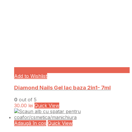
Add to Wishlist
Diamond Nails Gel lac baza 2in1- 7ml
0
out of 5
30.00
lei
Quick View
Adaugă în coș
Quick View