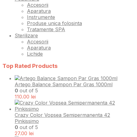
Accesorii
Aparatura
Instrumente
Produse unica folosinta
Tratamente SPA
Sterilizare
Accesorii
Aparatura
Lichide
Top Rated Products
Artego Balance Sampon Par Gras 1000ml
0
out of 5
110.00
lei
Crazy Color Vopsea Semipermanenta 42
Pinkissimo
0
out of 5
27.00
lei