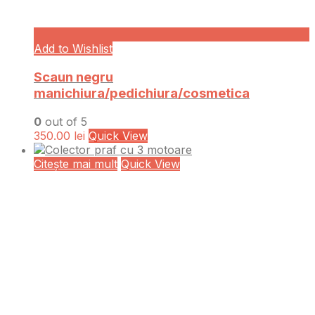
Add to Wishlist
Scaun negru
manichiura/pedichiura/cosmetica
0
out of 5
350.00
lei
Quick View
Citește mai mult
Quick View