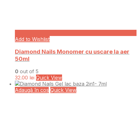
Add to Wishlist
Diamond Nails Monomer cu uscare la aer
50ml
0
out of 5
32.00
lei
Quick View
Adaugă în coș
Quick View