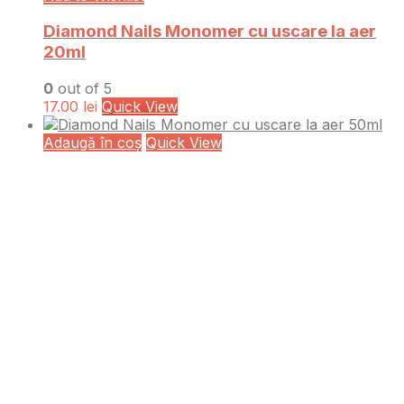
Diamond Nails Monomer cu uscare la aer
20ml
0
out of 5
17.00
lei
Quick View
Adaugă în coș
Quick View