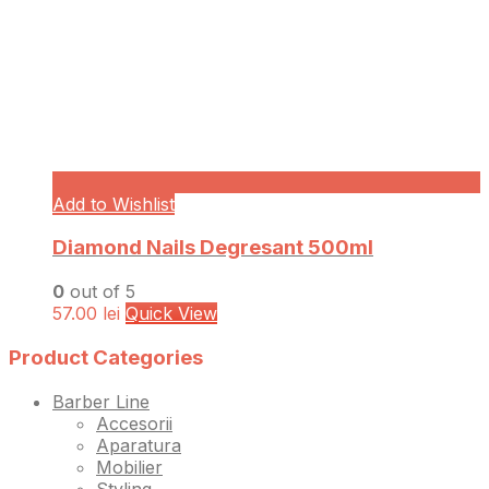
Add to Wishlist
Diamond Nails Degresant 500ml
0
out of 5
57.00
lei
Quick View
Product Categories
Barber Line
Accesorii
Aparatura
Mobilier
Styling