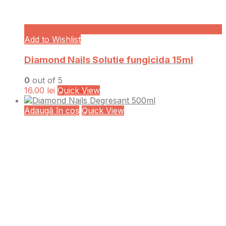
Add to Wishlist
Diamond Nails Solutie fungicida 15ml
0
out of 5
16.00
lei
Quick View
Adaugă în coș
Quick View