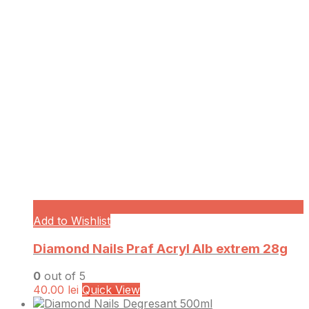
Add to Wishlist
Diamond Nails Praf Acryl Alb extrem 28g
0
out of 5
40.00
lei
Quick View