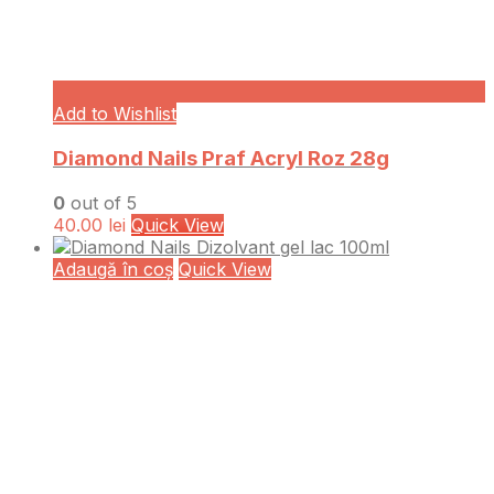
Add to Wishlist
Diamond Nails Praf Acryl Roz 28g
0
out of 5
40.00
lei
Quick View
Adaugă în coș
Quick View