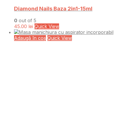
Diamond Nails Baza 2in1-15ml
0
out of 5
45.00
lei
Quick View
Adaugă în coș
Quick View