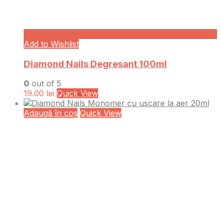
Add to Wishlist
Diamond Nails Degresant 100ml
0
out of 5
19.00
lei
Quick View
Adaugă în coș
Quick View