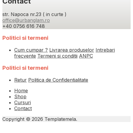
Contact
str. Napoca nr.23 ( in curte )
office@urbanglam.ro
+40 0756 616 748
Politici si termeni
Cum cumpar ?
Livrarea produselor
Intrebari
frecvente
Termeni si conditii
ANPC
Politici si termeni
Retur
Politica de Confidentialitate
Home
Shop
Cursuri
Contact
Copyright © 2026 Templatemela.