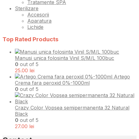
Tratamente SPA
Sterilizare
Accesorii
Aparatura
Lichide
Top Rated Products
Manusi unica folosinta Vinil S/M/L 100buc
0
out of 5
25.00
lei
Artego
Crema fara peroxid 0%-1000ml
0
out of 5
Crazy Color Vopsea semipermanenta 32 Natural
Black
0
out of 5
27.00
lei