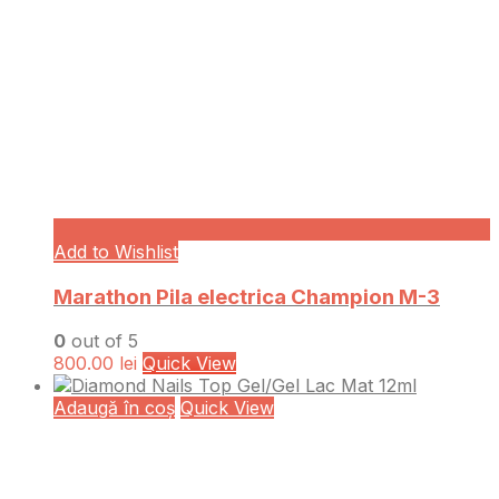
Add to Wishlist
Marathon Pila electrica Champion M-3
0
out of 5
800.00
lei
Quick View
Adaugă în coș
Quick View