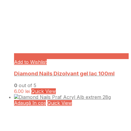
Add to Wishlist
Diamond Nails Dizolvant gel lac 100ml
0
out of 5
6.00
lei
Quick View
Adaugă în coș
Quick View