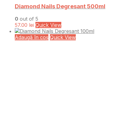
Diamond Nails Degresant 500ml
0
out of 5
57.00
lei
Quick View
Adaugă în coș
Quick View