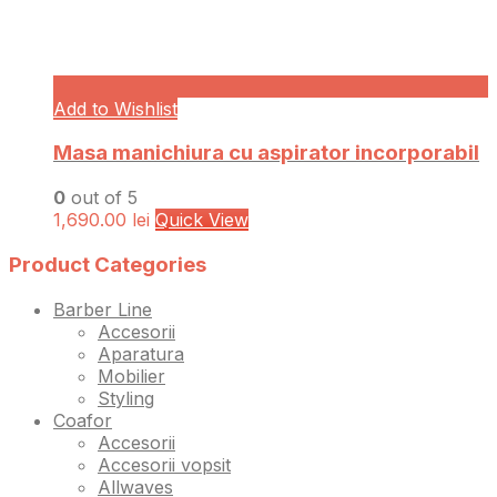
Add to Wishlist
Masa manichiura cu aspirator incorporabil
0
out of 5
1,690.00
lei
Quick View
Product Categories
Barber Line
Accesorii
Aparatura
Mobilier
Styling
Coafor
Accesorii
Accesorii vopsit
Allwaves