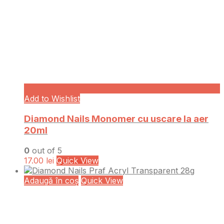
Add to Wishlist
Diamond Nails Monomer cu uscare la aer
20ml
0
out of 5
17.00
lei
Quick View
Adaugă în coș
Quick View