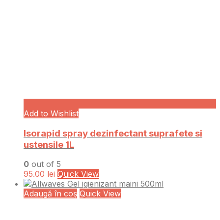
Add to Wishlist
Isorapid spray dezinfectant suprafete si
ustensile 1L
0
out of 5
95.00
lei
Quick View
Adaugă în coș
Quick View