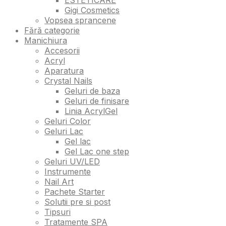
Gigi Cosmetics
Vopsea sprancene
Fără categorie
Manichiura
Accesorii
Acryl
Aparatura
Crystal Nails
Geluri de baza
Geluri de finisare
Linia AcrylGel
Geluri Color
Geluri Lac
Gel lac
Gel Lac one step
Geluri UV/LED
Instrumente
Nail Art
Pachete Starter
Solutii pre si post
Tipsuri
Tratamente SPA