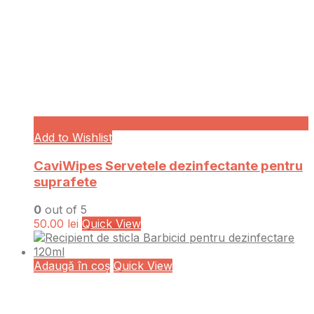
Add to Wishlist
CaviWipes Servetele dezinfectante pentru
suprafete
0
out of 5
50.00
lei
Quick View
Adaugă în coș
Quick View