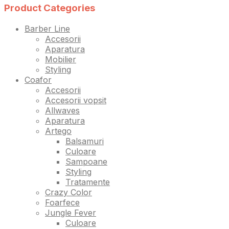
Product Categories
Barber Line
Accesorii
Aparatura
Mobilier
Styling
Coafor
Accesorii
Accesorii vopsit
Allwaves
Aparatura
Artego
Balsamuri
Culoare
Sampoane
Styling
Tratamente
Crazy Color
Foarfece
Jungle Fever
Culoare