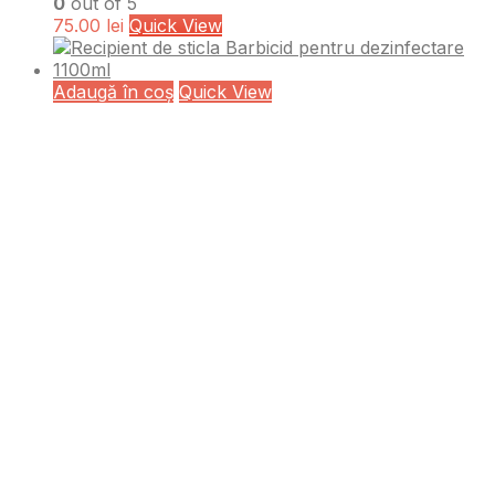
0
out of 5
75.00
lei
Quick View
Adaugă în coș
Quick View