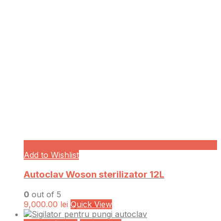
Add to Wishlist
Autoclav Woson sterilizator 12L
0
out of 5
9,000.00
lei
Quick View