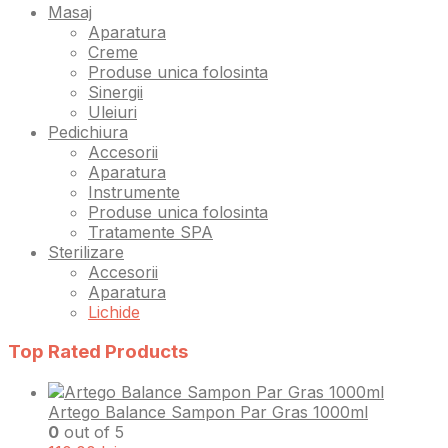
Masaj
Aparatura
Creme
Produse unica folosinta
Sinergii
Uleiuri
Pedichiura
Accesorii
Aparatura
Instrumente
Produse unica folosinta
Tratamente SPA
Sterilizare
Accesorii
Aparatura
Lichide
Top Rated Products
Artego Balance Sampon Par Gras 1000ml
0
out of 5