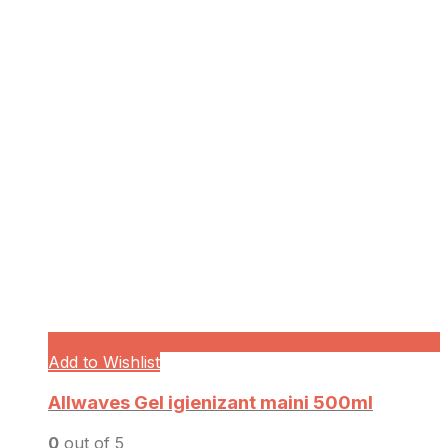
Add to Wishlist
Allwaves Gel igienizant maini 500ml
0
out of 5