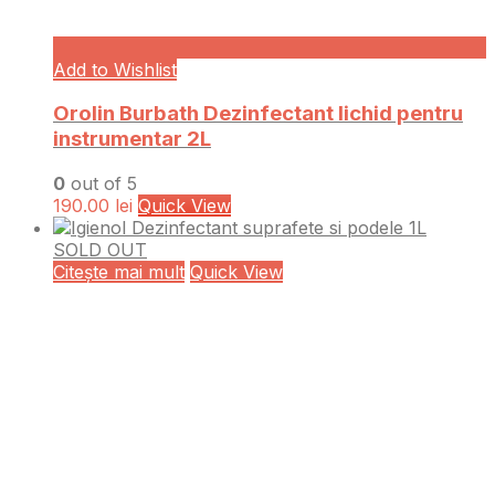
Add to Wishlist
Orolin Burbath Dezinfectant lichid pentru
instrumentar 2L
0
out of 5
190.00
lei
Quick View
SOLD OUT
Citește mai mult
Quick View