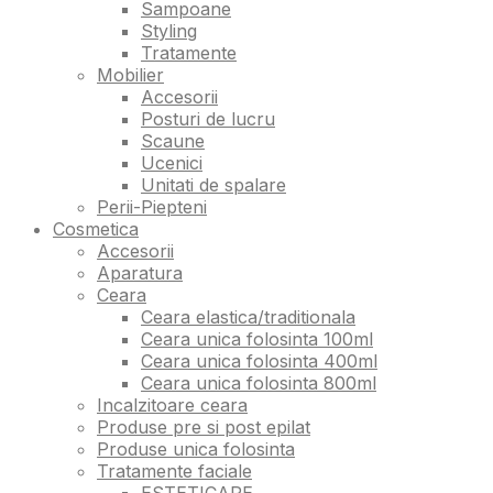
Sampoane
Styling
Tratamente
Mobilier
Accesorii
Posturi de lucru
Scaune
Ucenici
Unitati de spalare
Perii-Piepteni
Cosmetica
Accesorii
Aparatura
Ceara
Ceara elastica/traditionala
Ceara unica folosinta 100ml
Ceara unica folosinta 400ml
Ceara unica folosinta 800ml
Incalzitoare ceara
Produse pre si post epilat
Produse unica folosinta
Tratamente faciale
ESTETICARE