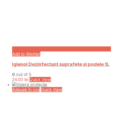
Add to Wishlist
Igienol Dezinfectant suprafete si podele 1L
0
out of 5
24.00
lei
Quick View
Adaugă în coș
Quick View