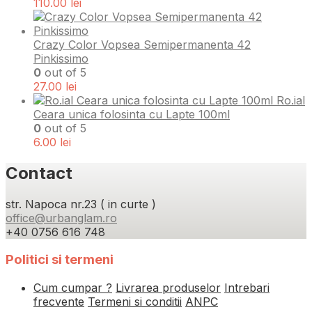
110.00
lei
Crazy Color Vopsea Semipermanenta 42
Pinkissimo
0
out of 5
27.00
lei
Ro.ial
Ceara unica folosinta cu Lapte 100ml
0
out of 5
6.00
lei
Contact
str. Napoca nr.23 ( in curte )
office@urbanglam.ro
+40 0756 616 748
Politici si termeni
Cum cumpar ?
Livrarea produselor
Intrebari
frecvente
Termeni si conditii
ANPC