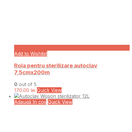
Add to Wishlist
Rola pentru sterilizare autoclav
7,5cmx200m
0
out of 5
170.00
lei
Quick View
Adaugă în coș
Quick View