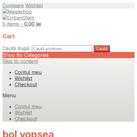
Compare
Wishlist
0 items -
0.00
lei
Cart
Caută după:
Caută
Shop By Categories
Skip to content
Contul meu
Wishlist
Checkout
Menu
Contul meu
Wishlist
Checkout
bol vopsea